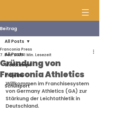
Beitrag
All Posts
Franconia Press
All Posts
7. Dez. 2025
1 Min. Lesezeit
Gründung von
Wettkampf
Franconia Athletics
Projekte
Willkommen im Franchisesystem 
Schulsport
von Germany Athletics (GA) zur 
Stärkung der Leichtathletik in 
Deutschland. 