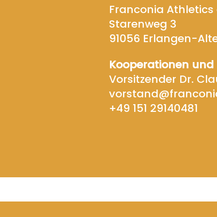
Franconia Athletics 
Starenweg 3
91056
Erlangen-Alt
Koope
rationen und
Vorsitzender
Dr. Cla
vorstan
d@franconi
+49 151 29140481