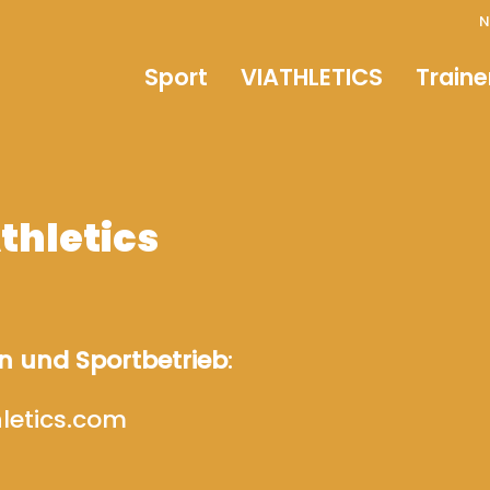
N
Sport
VIATHLETICS
Traine
thletics
Kontak
aufneh
n und Sportbetrieb
:
Vorname
letics.com