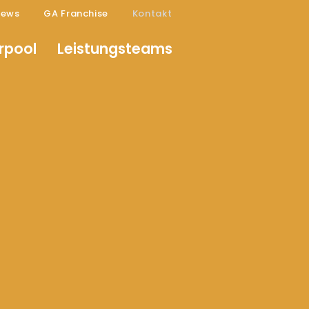
ews
GA Franchise
Kontakt
rpool
Leistungsteams
t
men
Nachname