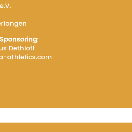
e.V.
E-Mail-Adresse
erlangen
Telefon
 Sponsoring
:
us Dethloff
a-athletics.com
A