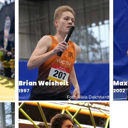
Brian Weisheit
Maxi
1997
2002
Wilhelmi
Foto: Alisia Deichhardt