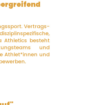
bergreifend
ngssport.
Vertrags-
ziplinspezifische,
a Athletics besteht
stungsteams und
te Athlet*innen und
bewerben.
auf"