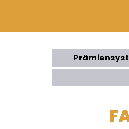
Prämiensys
F