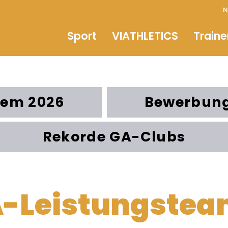
N
Sport
VIATHLETICS
Traine
tem 2026
Bewerbung
Rekorde GA-Clubs
A-Leistungstea