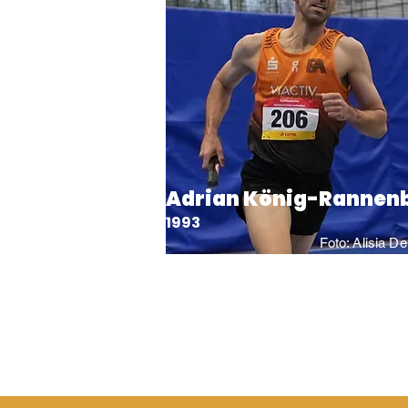
Adrian König-Rannen
1993
Foto: Alisia D