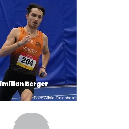
milian Berger
Foto: Alisia Deichhardt