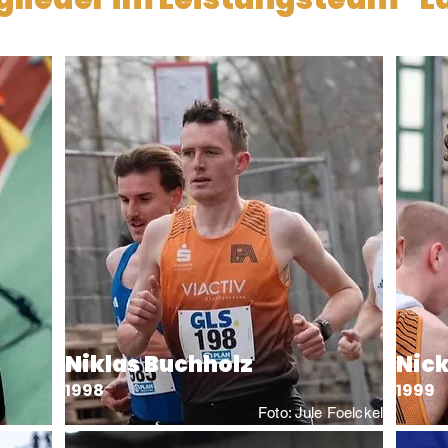
Niklas Buchholz
Nick
1998
1999
Foto: Jule Foelckel