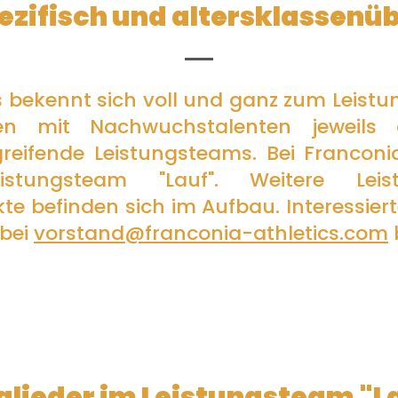
pezifisch und altersklassenü
s bekennt sich voll und ganz zum Leistu
en mit Nachwuchstalenten jeweils dis
greifende Leistungsteams.
Bei Franconi
istungsteam "Lauf".
Weitere Lei
kte befinden sich im Aufbau.
Interessier
 bei
vorstand@franconia-athletics.com
glieder im Leistungsteam "L