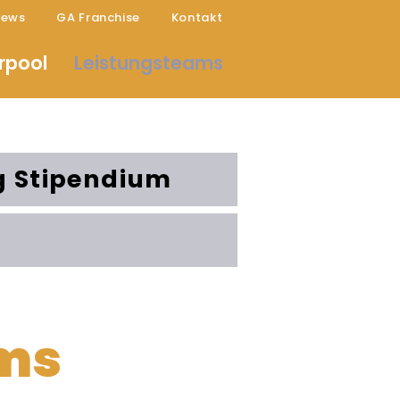
ews
GA Franchise
Kontakt
rpool
Leistungsteams
 Stipendium
ms