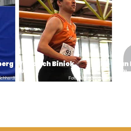
berg
Friedrich Biniok
Jan 
1995
2001
eichhardt
Foto: Alisia Deichhardt